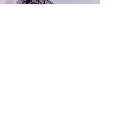
Warum Bimform?
Für Bauprodukthersteller ist es unerlässlich,
mit dem digitalen Wandel Schritt zu halten.
Bimform ist bestrebt, die bestmöglichen
digitalen Zwillinge der Produkte unserer
Kunden zu erstellen und sie einer großen
globalen Gemeinschaft von Architekten,
Ingenieuren und anderen Fachleuten zur
Verfügung zu stellen. Hochwertige Objekte
spiegeln hochwertige Produkte wider und