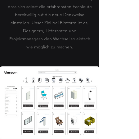
dass sich selbst die erfahrensten Fachleute
bereitwillig auf die neue Denkweise
einstellen. Unser Ziel bei Bimform ist es,
Designern, Lieferanten und
Projektmanagern den Wechsel so einfach
wie möglich zu machen.