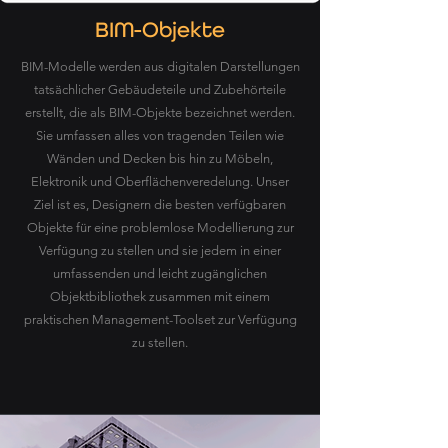
BIM-Objekte
BIM-Modelle werden aus digitalen Darstellungen
tatsächlicher Gebäudeteile und Zubehörteile
erstellt, die als BIM-Objekte bezeichnet werden.
Sie umfassen alles von tragenden Teilen wie
Wänden und Decken bis hin zu Möbeln,
Elektronik und Oberflächenveredelung. Unser
Ziel ist es, Designern die besten verfügbaren
Objekte für eine problemlose Modellierung zur
Verfügung zu stellen und sie jedem in einer
umfassenden und leicht zugänglichen
Objektbibliothek zusammen mit einem
praktischen Management-Toolset zur Verfügung
zu stellen.